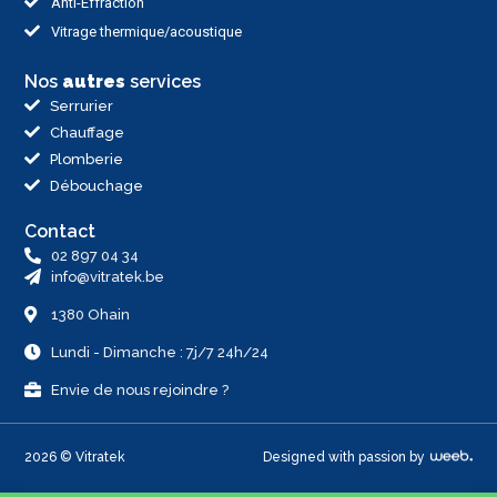
Anti-Effraction
Vitrage thermique/acoustique
Nos
autres
services
Serrurier
Chauffage
Plomberie
Débouchage
Contact
02 897 04 34
info@vitratek.be
1380 Ohain
Lundi - Dimanche : 7j/7 24h/24
Envie de nous rejoindre ?
2026 © Vitratek
Designed with passion by