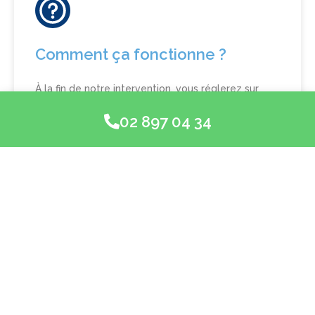
Comment ça fonctionne ?
À la fin de notre intervention, vous réglerez sur
place et recevrez une facture détaillée à
transmettre à votre assurance.
02 897 04 34
Vous pouvez également présenter
notre devis à
votre assurance
en amont pour acceptation, afin
de faciliter votre prise en charge.
Vérifiez les conditions de votre contrat d’assurance
habitation : dans la plupart des cas, une simple
couverture habitation permet un remboursement
partiel ou total de l’intervention de
Vitratek
,
reconnue par les assurances en Belgique.